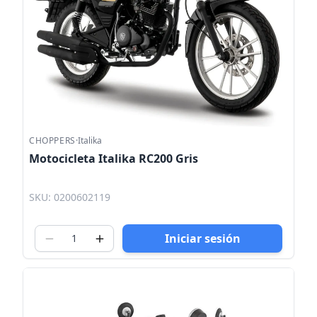
CHOPPERS
·
Italika
Motocicleta Italika RC200 Gris
SKU: 0200602119
Iniciar sesión