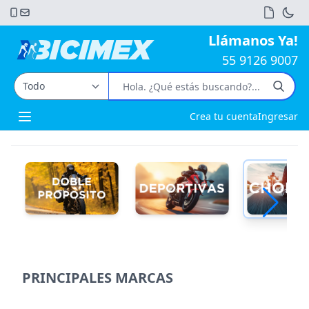
Llámanos Ya!
55 9126 9007
Crea tu cuenta
Ingresar
Open main menu
PRINCIPALES MARCAS