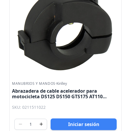
MANUBRIOS Y MANDOS
·
Kinlley
Abrazadera de cable acelerador para
motocicleta DS125 DS150 GTS175 AT110
TRN150 GS150 Kinlley
SKU: 0211511022
Iniciar sesión