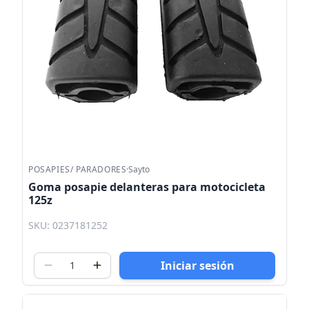
POSAPIES/ PARADORES
·
Sayto
Goma posapie delanteras para motocicleta
125z
SKU: 0237181252
Iniciar sesión