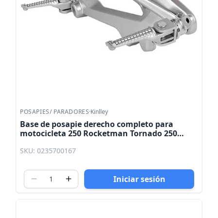
POSAPIES/ PARADORES
·
Kinlley
Base de posapie derecho completo para
motocicleta 250 Rocketman Tornado 250
Storm 250 Screamer 250 Thunderstar 250
SKU: 0235700167
Kinlley
Iniciar sesión