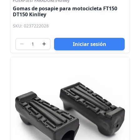
POSAPIES/ PARADORES
·
Kinlley
Gomas de posapie para motocicleta FT150
DT150 Kinlley
SKU: 0237222028
Iniciar sesión