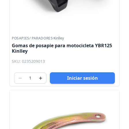
POSAPIES/ PARADORES
·
Kinlley
Gomas de posapie para motocicleta YBR125
Kinlley
SKU: 0235209013
Iniciar sesión