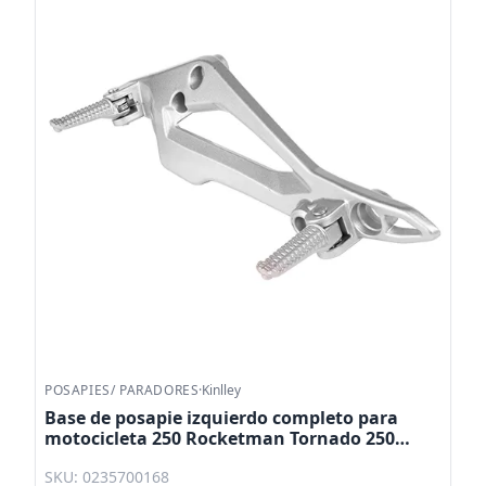
POSAPIES/ PARADORES
·
Kinlley
Base de posapie izquierdo completo para
motocicleta 250 Rocketman Tornado 250
Storm 250 Screamer 250 Thunderstar 250
SKU: 0235700168
Kinlley