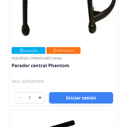
Liquidación
Sobre pedido
POSAPIES/ PARADORES
·
Vento
Parador central Phantom
SKU: 0235201054
Iniciar sesión