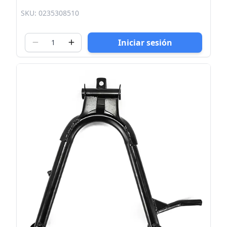
SKU: 0235308510
Iniciar sesión