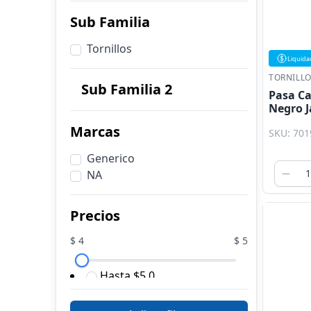
Sub Familia
Tornillos
Liquida
TORNILL
Sub Familia 2
Pasa Ca
Negro 
Marcas
SKU: 701
Generico
NA
Precios
$
4
$
5
Hasta $5.0