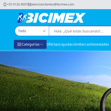
+55 9126 9007
atencionclientes@bicimex.com
Categorías
Ofertas
Liquidación
Marcas
Novedades