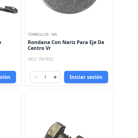
TORNILLOS
·
NA
o
Rondana Con Nariz Para Eje De
Centro Vr
SKU: 701952
esión
Iniciar sesión