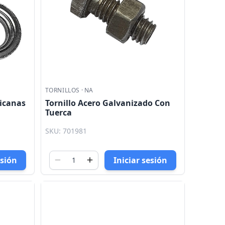
TORNILLOS
·
NA
icanas
Tornillo Acero Galvanizado Con
Tuerca
SKU: 701981
esión
Iniciar sesión