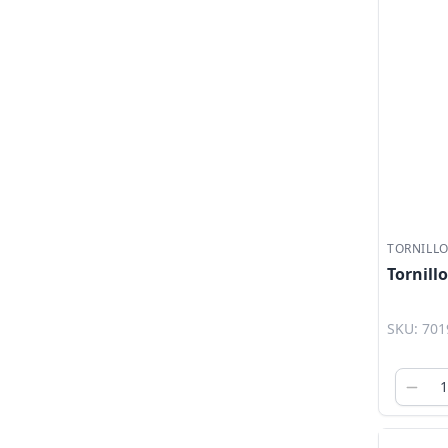
TORNILL
Tornill
SKU: 701