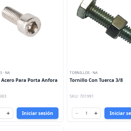
OS
·
NA
TORNILLOS
·
NA
o Acero Para Porta Anfora
Tornillo Con Tuerca 3/8
983
SKU: 701991
Iniciar sesión
Iniciar s