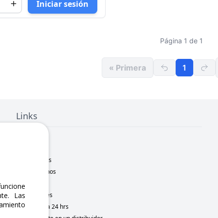
Iniciar sesión
Página 1 de 1
« Primera
1
Links
Inicio
Nosotros
Sucursales
Contáctanos
Marcas
uncione
Novedades
te. Las
namiento
Motometa 24 hrs