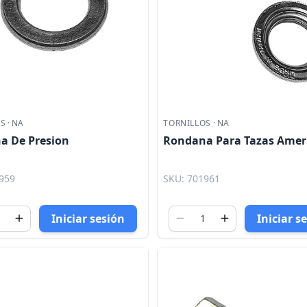
OS
·
NA
TORNILLOS
·
NA
a De Presion
Rondana Para Tazas Amer
959
SKU: 701961
Iniciar sesión
Iniciar s