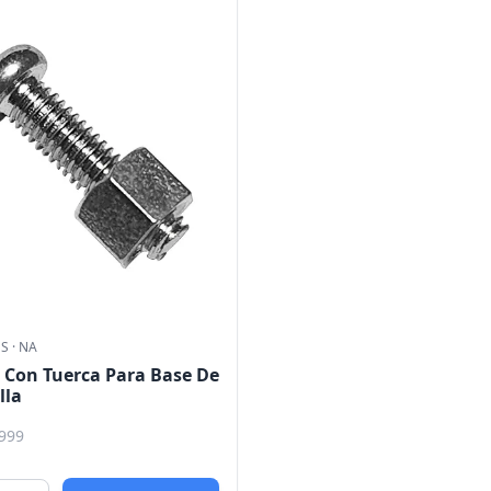
OS
·
NA
o Con Tuerca Para Base De
lla
999