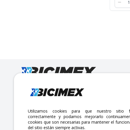
Calle Lago Müritz No. 30 Col. Mariano Escobedo,
CP:11310 Alcaldía Miguel Hidalgo, Ciudad de México. CDMX.
Lunes a viernes 7am a 6pm / Sábados 7am a 2pm
Utilizamos cookies para que nuestro sitio f
correctamente y podamos mejorarlo continuamen
atencionclientes@bicimex.com
cookies que son necesarias para mantener el funcio
del sitio están siempre activas.
+ 55 9126 9007