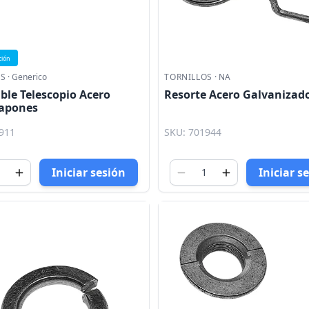
ción
OS
·
Generico
TORNILLOS
·
NA
ble Telescopio Acero
Resorte Acero Galvanizad
Japones
911
SKU: 701944
Iniciar sesión
Iniciar s