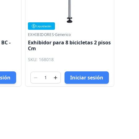
Liquidación
EXHIBIDORES
·
Generico
 BC -
Exhibidor para 8 bicicletas 2 pisos
Cm
SKU: 168018
esión
Iniciar sesión