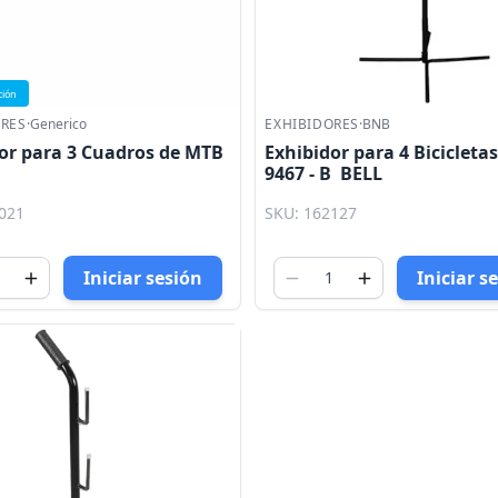
ción
ORES
·
Generico
EXHIBIDORES
·
BNB
or para 3 Cuadros de MTB
Exhibidor para 4 Bicicletas
9467 - B BELL
021
SKU: 162127
Iniciar sesión
Iniciar s