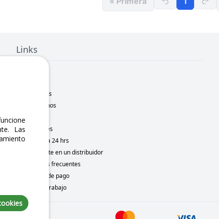
« Primera
1
Links
Inicio
Nosotros
Sucursales
Contáctanos
Marcas
uncione
Novedades
te. Las
namiento
Motometa 24 hrs
Conviértete en un distribuidor
Preguntas frecuentes
Métodos de pago
Bolsa de trabajo
cookies