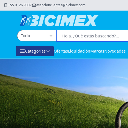
+55 9126 9007
atencionclientes@bicimex.com
Categorías
Ofertas
Liquidación
Marcas
Novedades