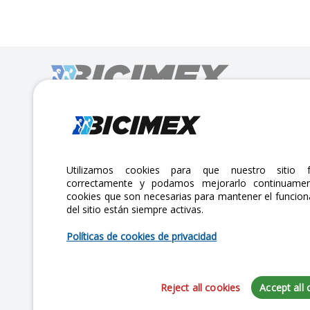
Calle Lago Müritz No. 30 Col. Mariano Escobedo,
CP:11310 Alcaldía Miguel Hidalgo, Ciudad de México. CDMX.
Lunes a viernes 7am a 6pm / Sábados 7am a 2pm
Utilizamos cookies para que nuestro sitio f
correctamente y podamos mejorarlo continuamen
atencionclientes@bicimex.com
cookies que son necesarias para mantener el funcio
del sitio están siempre activas.
+ 55 9126 9007
Políticas de cookies de privacidad
Reject all cookies
Accept all 