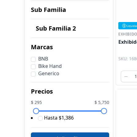
Sub Familia
Liquida
Sub Familia 2
EXHIBID
Exhibid
Marcas
BNB
SKU: 168
Bike Hand
Generico
Precios
$
295
$
5,750
Hasta $1,386
$1,386 a $2,477
$2,477 a $3,568