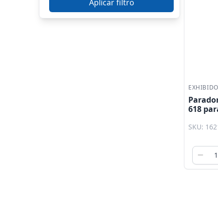
Aplicar filtro
$3,568 a $4,659
$4,659 y más
EXHIBID
Parador
618 par
SKU: 162