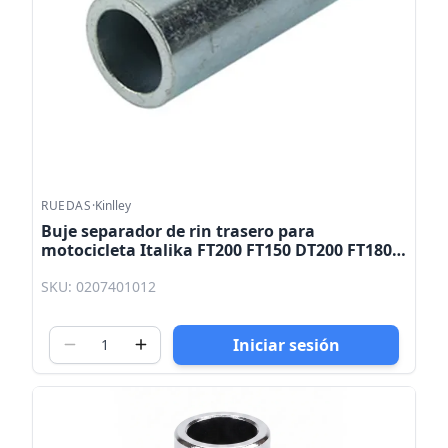
RUEDAS
·
Kinlley
Buje separador de rin trasero para
motocicleta Italika FT200 FT150 DT200 FT180
FT250 RT180 Kinlley
SKU: 0207401012
Iniciar sesión