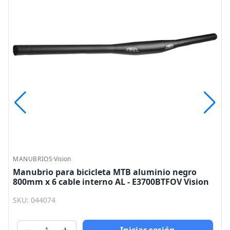
Liquidación
MANUBRIOS
·
Vision
Manubrio para bicicleta de montaña de aluminio
rojo / blanco gaviota 31.8 580mm (6°) Vision
SKU: 041082