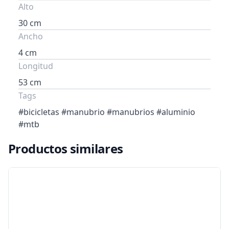
Alto
30 cm
Ancho
4 cm
Longitud
53 cm
Tags
#bicicletas #manubrio #manubrios #aluminio
#mtb
Productos similares