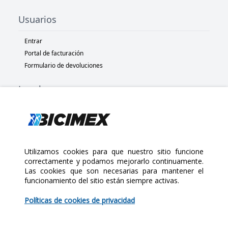
Usuarios
Entrar
Portal de facturación
Formulario de devoluciones
Legal
Términos y condiciones
Políticas de privacidad
Políticas de Cookies
Políticas de devolución
Utilizamos cookies para que nuestro sitio funcione
correctamente y podamos mejorarlo continuamente.
Las cookies que son necesarias para mantener el
Copyright 2025 Bicimex®. All rights reserved. Today is Viernes,
funcionamiento del sitio están siempre activas.
$90.00
Agosto 7, 2026
Políticas de cookies de privacidad
Cantidad: