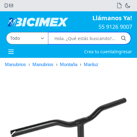
Llámanos Ya!
55 9126 9007
Crea tu cuenta
Ingresar
Open main menu
Manubrios
›
Manubrios
›
Montaña
›
Mariluz